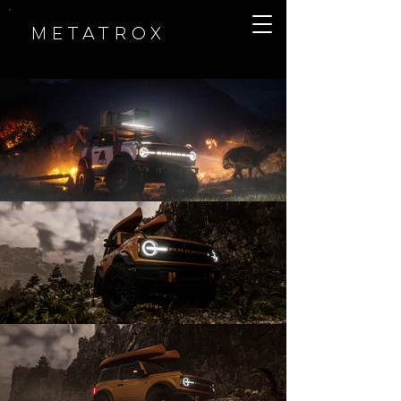
METATROX