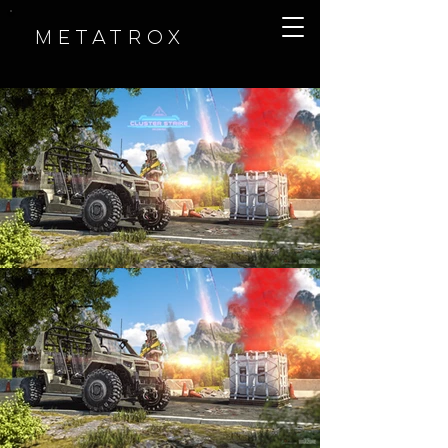
METATROX